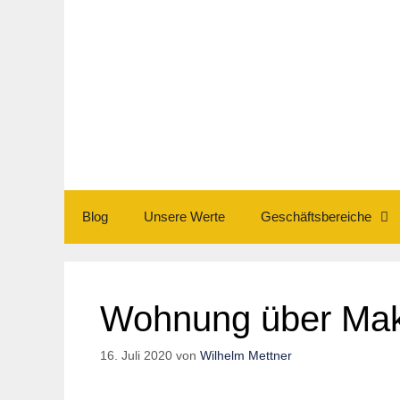
Zum
Inhalt
springen
Blog
Unsere Werte
Geschäftsbereiche
Wohnung über Mak
16. Juli 2020
von
Wilhelm Mettner