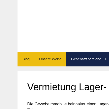
Zum
Inhalt
springen
Blog
Unsere Werte
Geschäftsbereiche
Vermietung Lager- 
Die Gewebeimmobilie beinhaltet einen Lager