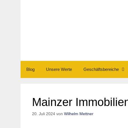
Zum
Inhalt
springen
Blog
Unsere Werte
Geschäftsbereiche
Mainzer Immobilie
20. Juli 2024
von
Wilhelm Mettner