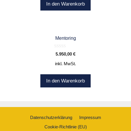
5
In den Warenkorb
Mentoring
0
5.950,00
€
o
u
inkl. MwSt.
t
o
f
5
In den Warenkorb
Datenschutzerklärung
Impressum
Cookie-Richtlinie (EU)