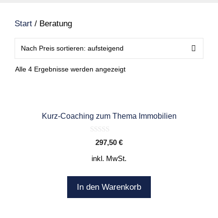
Start
/ Beratung
Nach
Alle 4 Ergebnisse werden angezeigt
Preis
sortiert:
aufsteigend
Kurz-Coaching zum Thema Immobilien
0
297,50
€
o
u
inkl. MwSt.
t
o
f
5
In den Warenkorb