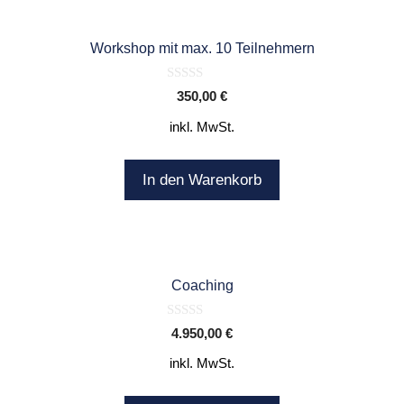
Workshop mit max. 10 Teilnehmern
0
350,00
€
o
u
inkl. MwSt.
t
o
f
5
In den Warenkorb
Coaching
0
4.950,00
€
o
u
inkl. MwSt.
t
o
f