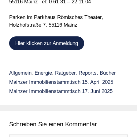
55116 Mainz Tel: 0 61 31 – 22 11 04
Parken im Parkhaus Römisches Theater,
Holzhofstraße 7, 55116 Mainz
Hier klicken zur Anmeldung
Kategorien
Allgemein
,
Energie
,
Ratgeber, Reports, Bücher
Mainzer Immobilienstammtisch 15. April 2025
Mainzer Immobilienstammtisch 17. Juni 2025
Schreiben Sie einen Kommentar