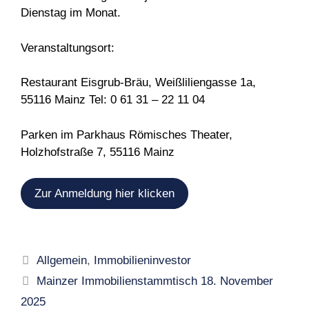
Dienstag im Monat.
Veranstaltungsort:
Restaurant Eisgrub-Bräu, Weißliliengasse 1a,
55116 Mainz Tel: 0 61 31 – 22 11 04
Parken im Parkhaus Römisches Theater,
Holzhofstraße 7, 55116 Mainz
Zur Anmeldung hier klicken
Kategorien
Allgemein
,
Immobilieninvestor
Mainzer Immobilienstammtisch 18. November
2025