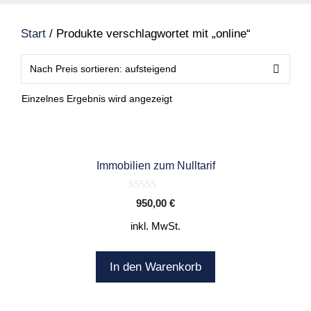
Start
/ Produkte verschlagwortet mit „online“
Einzelnes Ergebnis wird angezeigt
Immobilien zum Nulltarif
0
950,00
€
o
u
inkl. MwSt.
t
o
f
5
In den Warenkorb