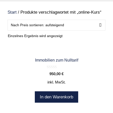
Start
/ Produkte verschlagwortet mit „online-Kurs“
Einzelnes Ergebnis wird angezeigt
Immobilien zum Nulltarif
0
950,00
€
o
u
inkl. MwSt.
t
o
f
5
In den Warenkorb